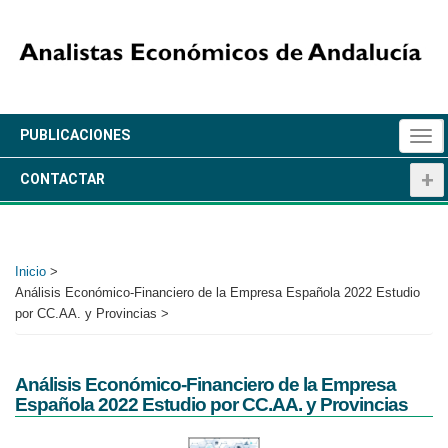
Pasar
al
contenido
principal
+
PUBLICACIONES
Togg
navi
+
CONTACTAR
Inicio
>
Análisis Económico-Financiero de la Empresa Española 2022 Estudio
por CC.AA. y Provincias >
Análisis Económico-Financiero de la Empresa
Española 2022 Estudio por CC.AA. y Provincias