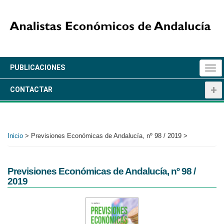
Pasar
al
contenido
principal
+
PUBLICACIONES
Togg
navi
+
CONTACTAR
Inicio
>
Previsiones Económicas de Andalucía, nº 98 / 2019 >
Previsiones Económicas de Andalucía, nº 98 /
2019