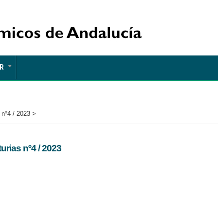
R
+
 nº4 / 2023 >
rias nº4 / 2023