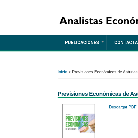
Pasar
al
contenido
principal
PUBLICACIONES
CONTACTA
+
Inicio
>
Previsiones Económicas de Asturias
Previsiones Económicas de Astu
Descargar PDF