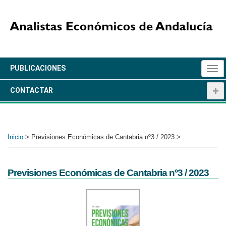
Pasar
al
contenido
principal
+
PUBLICACIONES
Togg
navi
+
CONTACTAR
Inicio
>
Previsiones Económicas de Cantabria nº3 / 2023 >
Previsiones Económicas de Cantabria nº3 / 2023