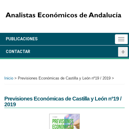
Pasar
al
contenido
principal
+
PUBLICACIONES
Togg
navi
+
CONTACTAR
Inicio
>
Previsiones Económicas de Castilla y León nº19 / 2019 >
Previsiones Económicas de Castilla y León nº19 /
2019